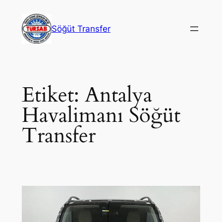
İçeriğe
geç
Söğüt Transfer
Etiket:
Antalya
Havalimanı Söğüt
Transfer