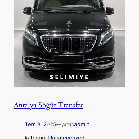
Antalya Söğüt Transfer
Tem 8, 2025
—
admin
yazar:
kategori:
Uncategorized